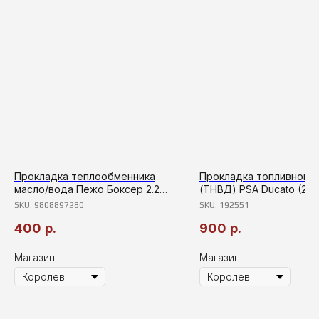
Прокладка теплообменника
Прокладка топливного 
масло/вода Пежо Боксер 2.2
(ТНВД) PSA Ducato (250
Евро 5
с2006г 2.2 PUMA
SKU:
9808897280
SKU:
192551
400
р.
900
р.
Магазин
Магазин