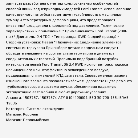
запчасть разработана с учетом конструктивных особенностей
силовой линии заднеприводных моделей Ford Transit. Использование
качественного патрубка гарантирует устойчивость к масляному
туману и температурным деформациям, что предотвращает
внезапный сход детали с креплений под давлением. Технические
характеристики и применение: * Применяемость: Ford Transit (2006
г.в.) * Двигатель: 2.4 TDCi * Тип привода: RWD (задний привод) *
Сторона установки: Левая * Назначение: Соединение элементов
системы интеркулера При выборе детали владельцам следует
обращать внимание на соответствие геометрии и диаметра
соединительных отверстий. Правильно подобранный патрубок
интеркулера левый Ford Transit 06 2.4 RWD исключает риск подсоса
неочищенного или неэффективно охлажденного воздуха,
поддерживая оптимальный КПД двигателя. Своевременная замена
изношенного элемента позволяет избежать дорогостоящего ремонта
турбокомпрессора и системы впуска, обеспечивая надежную
эксплуатацию автомобиля в любых дорожных условиях.
Аналоги: 1503737, 1503737/, ATY 0104120001, BSG 30-720-133, IBRAS
19636
Категория: Система охлаждения
Магазин: Королев
Магазин: Первомайская