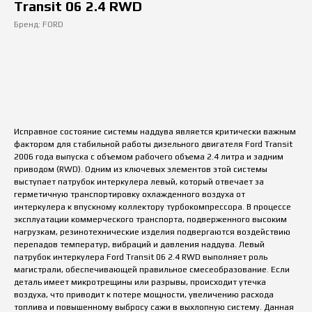
Transit 06 2.4 RWD
Бренд: FORD
купить
Исправное состояние системы наддува является критически важным
фактором для стабильной работы дизельного двигателя Ford Transit
2006 года выпуска с объемом рабочего объема 2.4 литра и задним
приводом (RWD). Одним из ключевых элементов этой системы
выступает патрубок интеркулера левый, который отвечает за
герметичную транспортировку охлажденного воздуха от
интеркулера к впускному коллектору турбокомпрессора. В процессе
эксплуатации коммерческого транспорта, подверженного высоким
нагрузкам, резинотехнические изделия подвергаются воздействию
перепадов температур, вибраций и давления наддува. Левый
патрубок интеркулера Ford Transit 06 2.4 RWD выполняет роль
магистрали, обеспечивающей правильное смесеобразование. Если
деталь имеет микротрещины или разрывы, происходит утечка
воздуха, что приводит к потере мощности, увеличению расхода
топлива и повышенному выбросу сажи в выхлопную систему. Данная