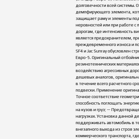
долговечности всей системы. 
демпфирующего элемента, кот
защищает раму и элементы под
неровностей или при работе с 
дорогам, где интенсивность в
является предохранителем, п
преждевременного износа и пол
SF4 и Jac Sunray обусловлен с
Евро-5. Оригинальный отбойни
резинотехнических материалов
воздействию агрессивных доро
дешевых аналогов, оригинальн
в течение всего расчетного ср
подвески. Применение оригина
Точное соответствие геометр
способность поглощать энерги
на кузов и груз; — Предотвращ
нагрузках. Установка данной де
поддерживать автомобиль в те
внезапного выхода из строя эл
коммерческого транспорта, где