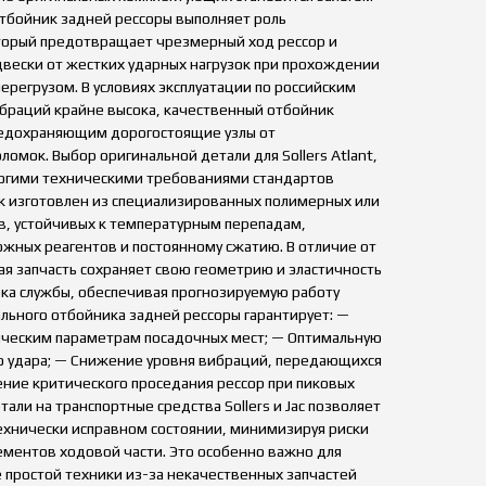
Отбойник задней рессоры выполняет роль
орый предотвращает чрезмерный ход рессор и
вески от жестких ударных нагрузок при прохождении
перегрузом. В условиях эксплуатации по российским
ибраций крайне высока, качественный отбойник
редохраняющим дорогостоящие узлы от
омок. Выбор оригинальной детали для Sollers Atlant,
трогими техническими требованиями стандартов
к изготовлен из специализированных полимерных или
, устойчивых к температурным перепадам,
жных реагентов и постоянному сжатию. В отличие от
ая запчасть сохраняет свою геометрию и эластичность
ока службы, обеспечивая прогнозируемую работу
льного отбойника задней рессоры гарантирует: —
ическим параметрам посадочных мест; — Оптимальную
ю удара; — Снижение уровня вибраций, передающихся
ение критического проседания рессор при пиковых
тали на транспортные средства Sollers и Jac позволяет
хнически исправном состоянии, минимизируя риски
ементов ходовой части. Это особенно важно для
 простой техники из-за некачественных запчастей