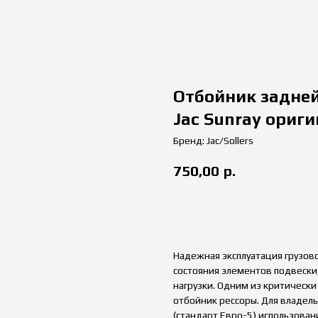
Отбойник задней 
Jac Sunray ориги
Бренд: Jac/Sollers
750,00
р.
купить
Надежная эксплуатация грузов
состояния элементов подвески
нагрузки. Одним из критическ
отбойник рессоры. Для владельц
(стандарт Евро-5) использова