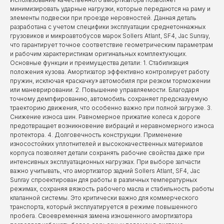
минимизировать ударные нагрузки, которые передаются на раму и
элементы подвески при проезде неровностей. Данная деталь
разработана с учетом специфики эксплуатации среднетоннажных
грузовиков и микроавтобусов марок Sollers Atlant, SF4, Jac Sunray,
что гарантирует точное соответствие геометрическим параметрам
и рабочим характеристикам оригинальных комплектующих.
Основные функции и преимущества детали: 1. Стабилизация
положения кузова. Амортизатор эффективно контролирует работу
пружин, исключая «раскачку» автомобиля при резком торможении
или маневрировании. 2. Повышение управляемости. Благодаря
точному демпфированию, автомобиль сохраняет предсказуемую
траекторию движения, что особенно важно при полной загрузке. 3.
Снижение износа шин. Равномерное прижатие колеса к дороге
предотвращает возникновение вибраций и неравномерного износа
протектора. 4. Долговечность конструкции. Применение
износостойких уплотнителей и высококачественных материалов
корпуса позволяет детали сохранять рабочие свойства даже при
интенсивных эксплуатационных нагрузках. При выборе запчасти
важно учитывать, что амортизатор задний Sollers Atlant, SF4, Jac
Sunray спроектирован для работы в различных температурных
режимах, сохраняя вязкость рабочего масла и стабильность работы
клапанной системы. Это критически важно для коммерческого
транспорта, который эксплуатируется в режиме повышенного
пробега. Своевременная замена изношенного амортизатора