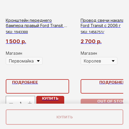
Кронштейн переднего
Провод свечи накала 115
бампера правый Ford Transit с
Ford Transit c 2006 г
2014г
SKU:
1943300
SKU:
1456751/
1 500
р.
2 700
р.
Магазин
Магазин
ПОДРОБНЕЕ
ПОДРОБНЕЕ
КУПИТЬ
OUT OF STOCK
КУПИТЬ