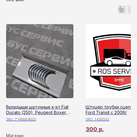
Вкладыши шатунные к-кт Fiat
Штуцер трубки сцепле
Ducato (250), Peugeot Boxer,
Ford Transit c 2006г
Citroen Jumper, Ford Transit
SKU:
7140664025
SKU:
1430502
300
р.
Магазин