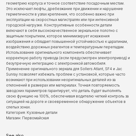
геометрию корпуса и точное соответствие посадочным местам.
Это исключает люфты, дребезжание при движении и нарушение
герметичности в узлах крепления, что особенно важно при
эксплуатации на скоростных магистралях или при интенсивной
городской нагрузке. Конструктивные особенности детали
включают в себя высококачественное зеркальное полотно с
защитным покрытием, которое минимизирует искажения
изображения и обладает повышенной устойчивостью к царапинам,
воздействию дорожных реагентов и температурным перепадам.
Использование оригинального компонента обеспечивает
корректную работу привода (если предусмотрен электропривод) и
безупречную интеграцию с электроникой автомобиля.
Применение оригинального зеркала для Sollers Atlant, SF4 и Jac
Sunray позволяет избежать проблем с установкой, которые часто
возникают при использовании неоригинальных деталей из-за
отклонений в размерах или материалах. Точная повторяемость
заводских параметров гарантирует, что деталь будет выполнять
свою функцию на 100%, обеспечивая водителю четкий контроль за
ситуацией на дороге и своевременное обнаружение объектов в
слепых зонах.
Категория: Кузовные детали
Магазин: Первомайская
See also