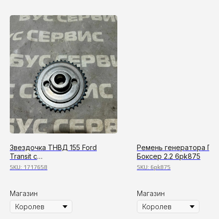
Звездочка ТНВД 155 Ford
Ремень генератора Пе
Transit с
Боксер 2.2 6pk875
2006г,Boxer,Jumреr,Duсаtо
SKU:
1717658
SKU:
6pk875
Магазин
Магазин