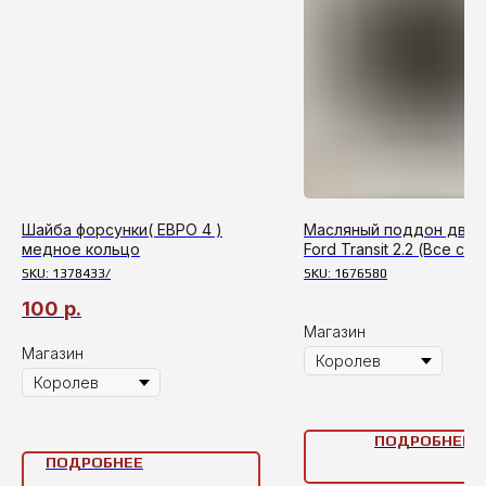
Шайба форсунки( ЕВРО 4 )
Масляный поддон двиг
медное кольцо
Ford Transit 2.2 (Все с з
полным приводом)
SKU:
1378433/
SKU:
1676580
100
р.
Магазин
Магазин
ПОДРОБНЕЕ
ПОДРОБНЕЕ