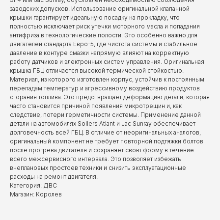
заводских допусков. Использование оригинальной клапанной
крышки гарантирует идеальную посадку на прокладку, что
полностью исключает риск утечки моторного масла и попадания
антифриза в технологические полости. Это особенно важно для
двигателей стандарта Евро-5, где чистота системы и стабильное
давление в контуре смазки напрямую влияют на корректную
работу датчиков и электронных систем управления. Оригинальная
крышка ГБЦ отличается высокой термической стойкостью.
Материал, из которого изготовлен корпус, устойчив к постоянным
перепадам температур и агрессивному воздействию продуктов
сгорания топлива. Это предотвращает деформацию детали, которая
часто становится причиной появления микротрещин и, как
следствие, потери герметичности системы. Применение данной
детали на автомобилях Sollers Atlant и Jac Sunray обеспечивает
долговечность всей ГБЦ. В отличие от неоригинальных аналогов,
оригинальный компонент не требует повторной подтяжки болтов
после прогрева двигателя и сохраняет свою форму в течение
всего межсервисного интервала. Это позволяет избежать
внеплановых простоев техники и снизить эксплуатационные
расходы на ремонт двигателя.
Категория: ДВС
Магазин: Королев