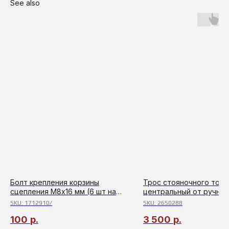
See also
Болт крепления корзины
Трос стояночного тор
сцепления М8х16 мм (6 шт на
центральный от ручник
авто)
короткий Ford Transit с 
SKU:
1712910/
SKU:
2650288
100
р.
3 500
р.