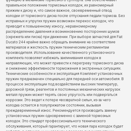
правильное положение тормозных колодок, их равномерный
прижим к диску и, что самое важное, своевременный отвод
колодки от тормозного диска после отпускания педали тормоза. Без
исправных и упругих пружин возможен перекос колодок, что
приводит к повышенному износу, неравномерному
распределению давления и возникновению посторонних шумов
(скрежета или писка) при движении. При выборе запчастей для Fiat
Ducato 244 крайне важно обращать внимание на соответствие
материалов и жесткость пружин техническим регламентам
производителя. Использование качественного установочного
комплекта позволяет избежать заклинивания колодок в
направляющих, что может привести к перегреву тормозного диска
и снижению эффективности торможения в экстренных ситуациях.
Технические особенности и эксплуатация Комплект установочных
пружин предназначен специально для передней оси автомобиля. В
процессе эксплуатации под воздействием высоких температур,
дорожной грязи, реагентов и постоянных механических нагрузок
металл пружин может терять свою упругость или подвергаться
коррозии. Это ведет к потере «возвратной силы», из-за чего
колодка остается в полуприжатом состоянии, вызывая
преждевременный износ. Рекомендуется производить замену
установочных пружин одновременно с заменой тормозных
колодок. Это стандарт профессионального технического
обслуживания, который гарантирует, что новая пара колодок будет