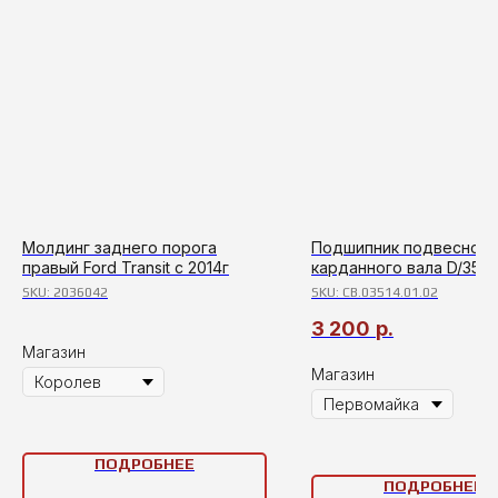
Молдинг заднего порога
Подшипник подвесной
правый Ford Transit с 2014г
карданного вала D/35 F
Transit с 2006
SKU:
2036042
SKU:
CB.03514.01.02
3 200
р.
Магазин
Магазин
ПОДРОБНЕЕ
ПОДРОБНЕЕ