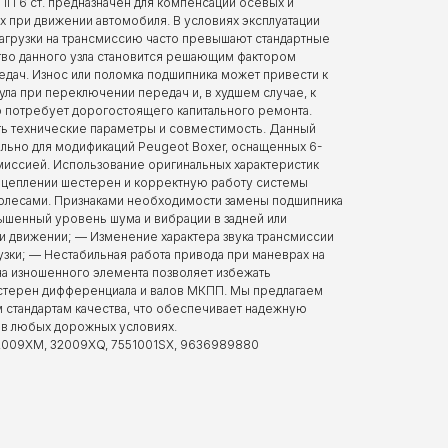
 6 ст. предназначен для компенсации осевых и
х при движении автомобиля. В условиях эксплуатации
нагрузки на трансмиссию часто превышают стандартные
ество данного узла становится решающим фактором
дач. Износ или поломка подшипника может привести к
ла при переключении передач и, в худшем случае, к
о потребует дорогостоящего капитального ремонта.
ать технические параметры и совместимость. Данный
льно для модификаций Peugeot Boxer, оснащенных 6-
миссией. Использование оригинальных характеристик
зацеплении шестерен и корректную работу системы
олесами. Признаками необходимости замены подшипника
шенный уровень шума и вибрации в задней или
и движении; — Изменение характера звука трансмиссии
узки; — Нестабильная работа привода при маневрах на
а изношенного элемента позволяет избежать
терен дифференциала и валов МКПП. Мы предлагаем
 стандартам качества, что обеспечивает надежную
 в любых дорожных условиях.
32009XM, 32009XQ, 7551001SX, 9636989880