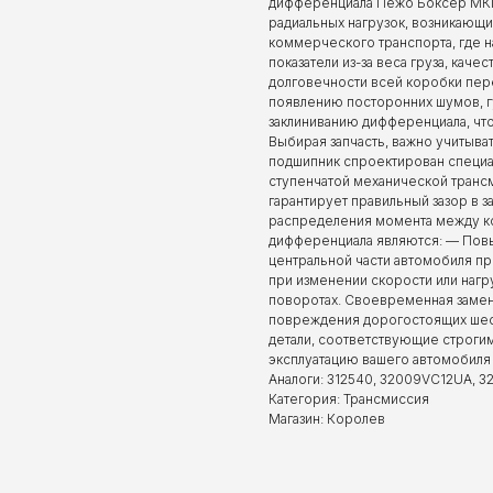
дифференциала Пежо Боксер МКПП
радиальных нагрузок, возникающи
коммерческого транспорта, где 
показатели из-за веса груза, кач
долговечности всей коробки пере
появлению посторонних шумов, гу
заклиниванию дифференциала, чт
Выбирая запчасть, важно учитыв
подшипник спроектирован специа
ступенчатой механической транс
гарантирует правильный зазор в 
распределения момента между к
дифференциала являются: — Повы
центральной части автомобиля пр
при изменении скорости или нагр
поворотах. Своевременная замен
повреждения дорогостоящих шес
детали, соответствующие строгим
эксплуатацию вашего автомобиля
Аналоги: 312540, 32009VC12UA, 
Категория: Трансмиссия
Магазин: Королев