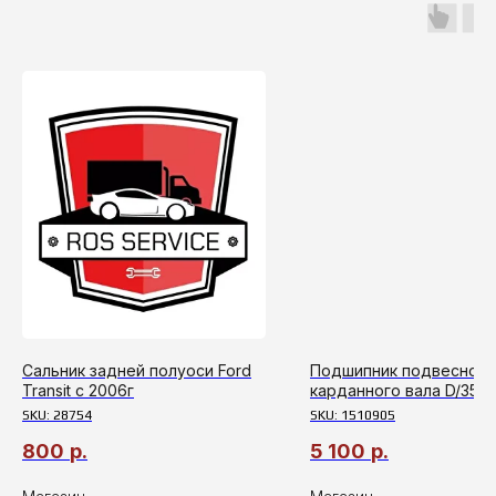
Сальник задней полуоси Ford
Подшипник подвесной
Transit с 2006г
карданного вала D/35 F
Transit с 2006
SKU:
28754
SKU:
1510905
800
р.
5 100
р.