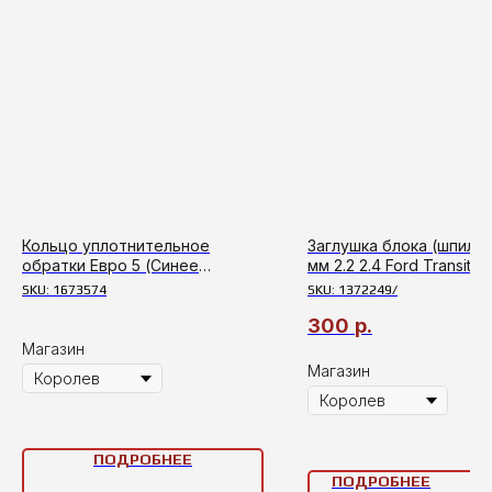
Кольцо уплотнительное
Заглушка блока (шпильк
обратки Евро 5 (Синее
мм 2.2 2.4 Ford Transit с
кольцо) Ford Transit с
2006г,Boxer,Jumреr,Duс
SKU:
1673574
SKU:
1372249/
2006г,Boxer,Jumреr,Duсаtо
300
р.
Магазин
Магазин
ПОДРОБНЕЕ
ПОДРОБНЕЕ