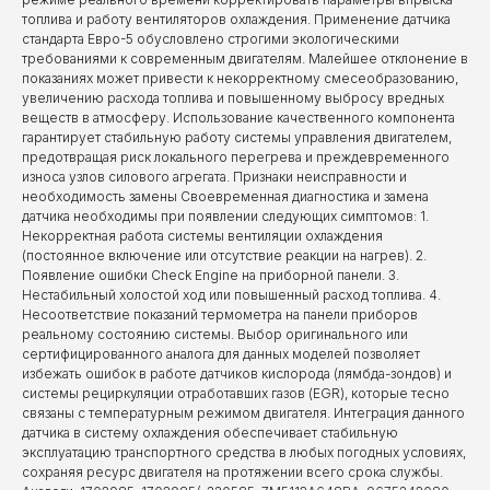
топлива и работу вентиляторов охлаждения. Применение датчика
стандарта Евро-5 обусловлено строгими экологическими
требованиями к современным двигателям. Малейшее отклонение в
показаниях может привести к некорректному смесеобразованию,
увеличению расхода топлива и повышенному выбросу вредных
веществ в атмосферу. Использование качественного компонента
гарантирует стабильную работу системы управления двигателем,
предотвращая риск локального перегрева и преждевременного
износа узлов силового агрегата. Признаки неисправности и
необходимость замены Своевременная диагностика и замена
датчика необходимы при появлении следующих симптомов: 1.
Некорректная работа системы вентиляции охлаждения
(постоянное включение или отсутствие реакции на нагрев). 2.
Появление ошибки Check Engine на приборной панели. 3.
Нестабильный холостой ход или повышенный расход топлива. 4.
Несоответствие показаний термометра на панели приборов
реальному состоянию системы. Выбор оригинального или
сертифицированного аналога для данных моделей позволяет
избежать ошибок в работе датчиков кислорода (лямбда-зондов) и
системы рециркуляции отработавших газов (EGR), которые тесно
связаны с температурным режимом двигателя. Интеграция данного
датчика в систему охлаждения обеспечивает стабильную
эксплуатацию транспортного средства в любых погодных условиях,
сохраняя ресурс двигателя на протяжении всего срока службы.