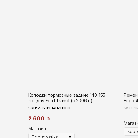
Колодки тормозные задние 140-155
Ремен
л.с. для Ford Transit (c 2006 г.)
Евро 
SKU:
ATY0104020008
SKU:
1
2 600
р.
Магаз
Магазин