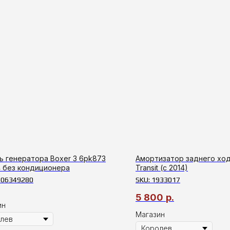
ь генератора Boxer 3 6pk873
Амортизатор заднего ход
4 без кондиционера
Transit (с 2014)
606349280
SKU:
1933017
5 800
р.
ин
Магазин