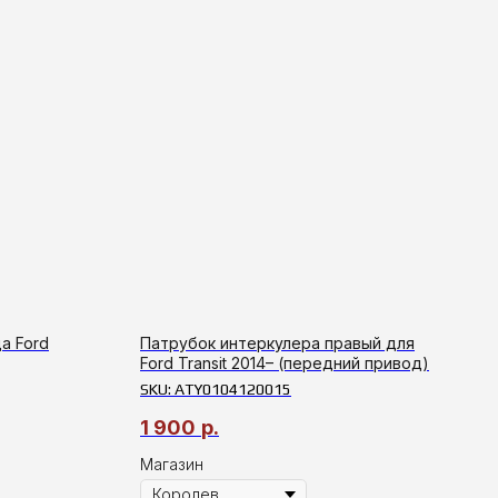
а Ford
Патрубок интеркулера правый для
Ford Transit 2014– (передний привод)
SKU:
ATY0104120015
1 900
р.
Магазин