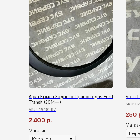
Арка Крыла Заднего Правого для Ford
Болт Г
Transit (2014—)
SKU:
02
SKU:
1948507
250
2 400
р.
Магаз
Магазин