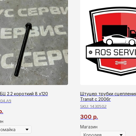
БЦ 2.2 короткий 8 х120
Штуцер трубки сцепления
Transit c 2006г
04.A9
SKU:
1430502
р.
300
р.
ин
Магазин