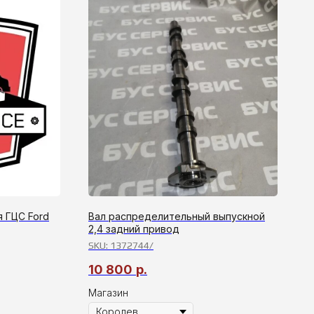
 ГЦС Ford
Вал распределительный выпускной
2,4 задний привод
SKU:
1372744/
10 800
р.
Магазин