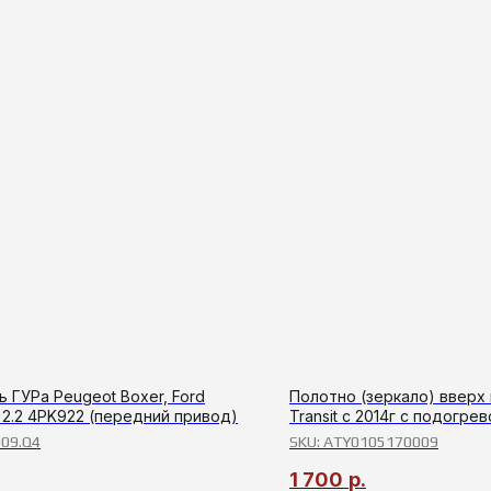
 ГУРа Peugeot Boxer, Ford
Полотно (зеркало) вверх 
t 2.2 4PK922 (передний привод)
Transit с 2014г с подогре
09.Q4
SKU:
ATY0105170009
1 700
р.