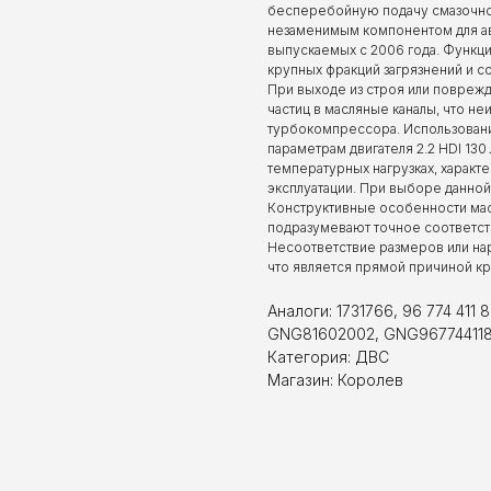
бесперебойную подачу смазочного
незаменимым компонентом для авто
выпускаемых с 2006 года. Функц
крупных фракций загрязнений и с
При выходе из строя или поврежд
частиц в масляные каналы, что не
турбокомпрессора. Использован
параметрам двигателя 2.2 HDI 130
температурных нагрузках, харак
эксплуатации. При выборе данной
Конструктивные особенности масл
подразумевают точное соответст
Несоответствие размеров или на
что является прямой причиной кр
Аналоги: 1731766, 96 774 411
GNG81602002, GNG96774411
Категория: ДВС
Магазин: Королев