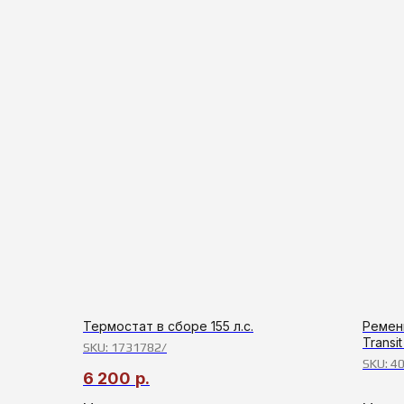
Термостат в сборе 155 л.с.
Ремень
Transi
SKU:
1731782/
SKU:
40
6 200
р.