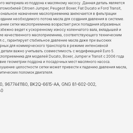
 материала из поддона к масляному насосу. Данная деталь является
мобилей Citroen Jumper, Peugeot Boxer, Fiat Ducato и Ford Transit,
иональное назначение маслоприемника заключается в фильтрации
оздании необходимого потока масла для создания давления в системе.
ении сетки маслоприемника возрастает риск попадания абразивных
избежно ведет к ускоренному износу коленчатого вала, вкладышей и
ие качественного маслоприемника, соответствующего техническим
 л.с., гарантирует стабильное давление масла даже при высоких
терных для коммерческого транспорта в режиме интенсивной
 детали важно учитывать совместимость с модификацией Euro 5.
оприемника для моделей Ducato, Boxer, Jumper и Transit с 2006 года
вие геометрии поддона и посадочных мест масляного насоса.
рушение целостности сетки может привести к падению давления масла,
итических поломок двигателя.
 80, 9677441180, BK2Q-6615-AA, GNG 81-602-002,
80