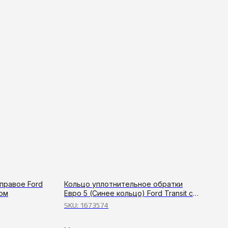
правое Ford
Кольцо уплотнительное обратки
вом
Евро 5 (Синее кольцо) Ford Transit с
2006г,Boxer,Jumреr,Duсаtо
SKU:
1673574