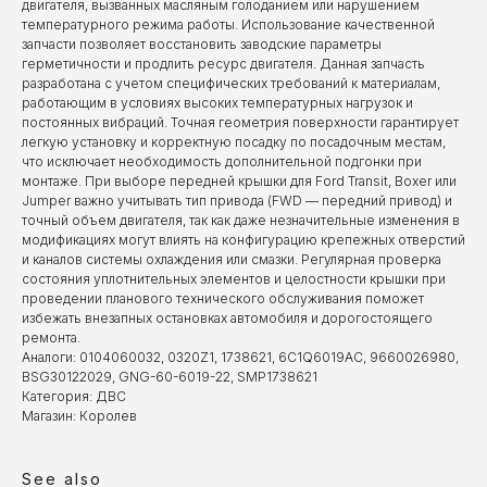
двигателя, вызванных масляным голоданием или нарушением
температурного режима работы. Использование качественной
запчасти позволяет восстановить заводские параметры
герметичности и продлить ресурс двигателя. Данная запчасть
разработана с учетом специфических требований к материалам,
работающим в условиях высоких температурных нагрузок и
постоянных вибраций. Точная геометрия поверхности гарантирует
легкую установку и корректную посадку по посадочным местам,
что исключает необходимость дополнительной подгонки при
монтаже. При выборе передней крышки для Ford Transit, Boxer или
Jumper важно учитывать тип привода (FWD — передний привод) и
точный объем двигателя, так как даже незначительные изменения в
модификациях могут влиять на конфигурацию крепежных отверстий
и каналов системы охлаждения или смазки. Регулярная проверка
состояния уплотнительных элементов и целостности крышки при
проведении планового технического обслуживания поможет
избежать внезапных остановках автомобиля и дорогостоящего
ремонта.
Аналоги: 0104060032, 0320Z1, 1738621, 6C1Q6019AC, 9660026980,
BSG30122029, GNG-60-6019-22, SMP1738621
Категория: ДВС
Магазин: Королев
See also