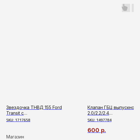
Звездочка ТНВД 155 Ford
Клапан ГБЦ выпускной T
Transit с
2.0/2.2/2.4
2006г,Boxer,Jumреr,Duсаtо
115,140,155/Ducato(250)/
SKU:
1717658
SKU:
1497784
2.2
600
р.
Магазин