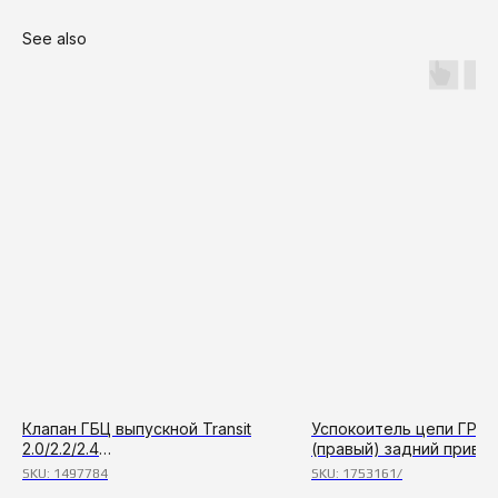
See also
Клапан ГБЦ выпускной Transit
Успокоитель цепи ГРМ
2.0/2.2/2.4
(правый) задний привод
115,140,155/Ducato(250)/Boxer 3
средний
SKU:
1497784
SKU:
1753161/
2.2