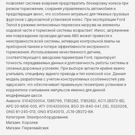
позволяет системе вовремя предотвратить блокировку колеса при
резком торможении, сохраняя управляемость автомобиля и
предотвращая занос, что особенно актуально для тяжелых грузовых
фургонов с двухскатной установкой колес. При эксплуатации Ford
Transit в режиме интенсивных перевозок нагрузка на элементы
ходовой части и тормозной системы возрастает. Износ, загрязнение
или повреждение проводки датчика ABS может привести к
неисправности всей системы, активации контрольной лампы на
приборной панели и потере эффективности экстренного
торможения. Использование качественного датчика,
соответствующего заводским параметрам Ford, гарантирует
точность передаваемых данных и долговечность работы системы в
сложных дорожных условиях. При выборе запчасти крайне важно
учитывать специфику заднего привода и тип колесной оси. Данная
модель разработана с учетом конструктивных особенностей узла
«двухскат», что обеспечивает правильную геометрию установки и
корректное считывание импульсов именно для данной
модификации шасси.
Аналоги: 0104200004, 1385799, 1785282, 1785282/, 6C11 2B372-BD,
APD 20-M06-005, ATY 0104200004, BSG 30-840-041, DEL SS20206,
GNG 81-240-013, GNG 81240013, JC19-2B372-BA
Категория: Электрооборудование
Магазин: Королев
Магазин: Первомайская