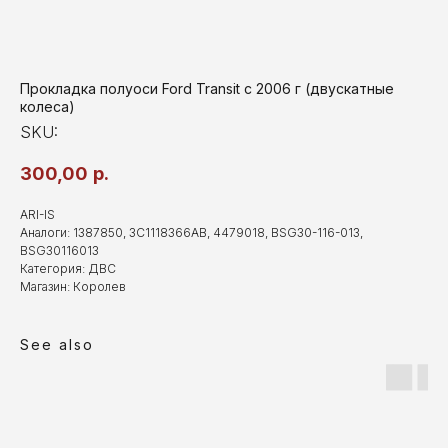
Прокладка полуоси Ford Transit с 2006 г (двускатные
колеса)
SKU:
300,00
р.
ARI-IS
Аналоги: 1387850, 3C1118366AB, 4479018, BSG30-116-013,
BSG30116013
Категория: ДВС
Магазин: Королев
See also