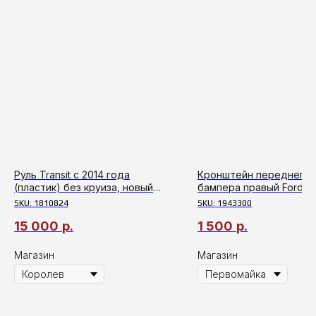
Руль Transit c 2014 года
Кронштейн переднего
(пластик) без круиза, новый
бампера правый Ford Tra
оригинал
2014г
SKU:
1810824
SKU:
1943300
15 000
р.
1 500
р.
Магазин
Магазин