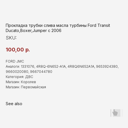
Прокладка трубки слива масла турбины Ford Transit
Ducato,Boxer,Jumper c 2006
SKU:
100,00
р.
FORD JMC
Аналоги: 1331076, 4R8Q-6N652-A1A, 4R8Q6N652A1A, 9653924380,
9660020080, 9667044780
Категория: ДВС
Магазин: Королев
Магазин: Первомайская
See also