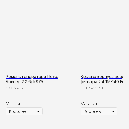
Ремень генератора Пежо
Крышка корпуса возду
Боксер 2.2 6pk875
фильтра 2.4 115-140 Ford 
с 2006
SKU:
6pk875
SKU:
1496813
Магазин
Магазин