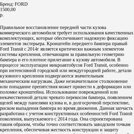
Бренд: FORD
1500,00
р.
купить
Правильное восстановление передней части кузова
коммерческого автомобиля требует использования качественных
комплектующих, которые обеспечивают надежную фиксацию
элементов экстерьера. Кронштейн переднего бампера правый
Ford Transit с 2014г является критически важным элементом
системы крепления, отвечающим за правильную геометрию
бампера и его плотное прилегание к кузову автомобиля. В
процессе эксплуатации микроавтобусов Ford Transit, особенно
при интенсивной городской или междугородней работе, детали
кузовного крепления подвергаются значительным
механическим нагрузкам. Даже незначительное столкновение
или попадание препятствия может привести к деформации или
поломке кронштейна. Использование поврежденной или
некачественной детали чревато перекосом бампера, появлением
щелей между панелями кузова и, в долгосрочной перспективе,
риском выпадения бампера во время движения. Данная запчасть
разработана с учетом конструктивных особенностей Ford Transit
поколения, выпускаемого с 2014 года. Она спроектирована
таким образом, чтобы точно соответствовать заводским точкам
крепления, обеспечивая жесткость конструкции и защиту