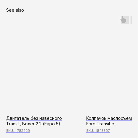
See also
Двигатель без навесного
Колпачок маслосъемный
Transit, Boxer 2.2 (Евро 5)
Ford Transit с
новый оригинал
2006г,Boxer,Jumреr,Duс
SKU:
1782109
SKU:
1848597