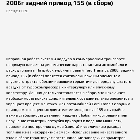
2006г задний привод 155 (в сборе)
Бренд: FORD
купить
Исправная работа системы наддува в коммерческом транспорте
напрямую влияет на динамические характеристики автомобиля и
расход топлива. Патрубок турбины правый Ford Transit с 2006г задний
привод 155 (в сборе) является критически важным элементом
впускного тракта, обеспечивающим герметичную передачу сжатого
воздуха от турбокомпрессора к интеркулеру или впускному
коллектору. Данная деталь поставляется в сборе, что исключает
необходимость поиска дополнительных соединительных элементов и
упрощает процесс монтажа. Для автомобилей Ford Transit с задним
приводом, оснащенных двигателями мощностью 155 л.с., крайне
важна стабильность давления наддува. Любая микротрещина или
нарушение геометрии патрубка приводит к падению мощности,
появлению посторонних шумов (свиста) и увеличению расхода
топлива из-за некорректной смеси. Использование качественного
узла в сборе гарантирует восстановление заводских параметров