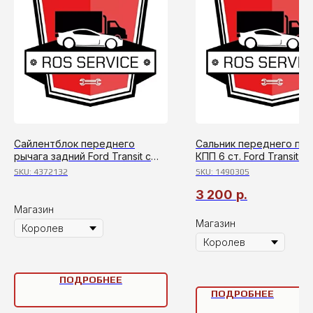
Сайлентблок переднего
Сальник переднего пр
рычага задний Ford Transit с
КПП 6 ст. Ford Transit с
2014г
SKU:
4372132
SKU:
1490305
3 200
р.
Магазин
Магазин
ПОДРОБНЕЕ
ПОДРОБНЕЕ