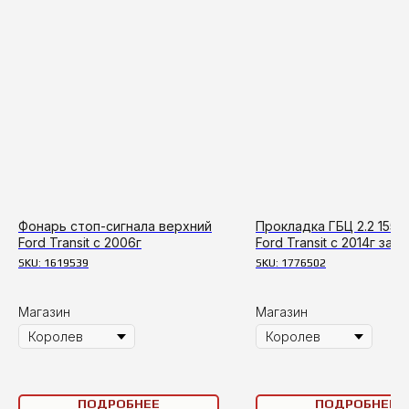
Фонарь стоп-сигнала верхний
Прокладка ГБЦ 2.2 155 (
Ford Transit c 2006г
Ford Transit с 2014г зад
привод
SKU:
1619539
SKU:
1776502
Магазин
Магазин
ПОДРОБНЕЕ
ПОДРОБНЕЕ