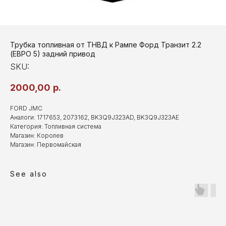
Трубка топливная от ТНВД к Рампе Форд Транзит 2.2
(ЕВРО 5) задний привод
SKU:
2000,00
р.
FORD JMC
Аналоги: 1717653, 2073162, BK3Q9J323AD, BK3Q9J323AE
Категория: Топливная система
Магазин: Королев
Магазин: Первомайская
See also