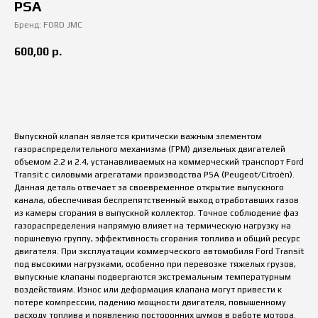
PSA
Бренд: FORD JMC
600,00
р.
купить
Выпускной клапан является критически важным элементом
газораспределительного механизма (ГРМ) дизельных двигателей
объемом 2.2 и 2.4, устанавливаемых на коммерческий транспорт Ford
Transit с силовыми агрегатами производства PSA (Peugeot/Citroën).
Данная деталь отвечает за своевременное открытие выпускного
канала, обеспечивая беспрепятственный выход отработавших газов
из камеры сгорания в выпускной коллектор. Точное соблюдение фаз
газораспределения напрямую влияет на термическую нагрузку на
поршневую группу, эффективность сгорания топлива и общий ресурс
двигателя. При эксплуатации коммерческого автомобиля Ford Transit
под высокими нагрузками, особенно при перевозке тяжелых грузов,
выпускные клапаны подвергаются экстремальным температурным
воздействиям. Износ или деформация клапана могут привести к
потере компрессии, падению мощности двигателя, повышенному
расходу топлива и появлению посторонних шумов в работе мотора.