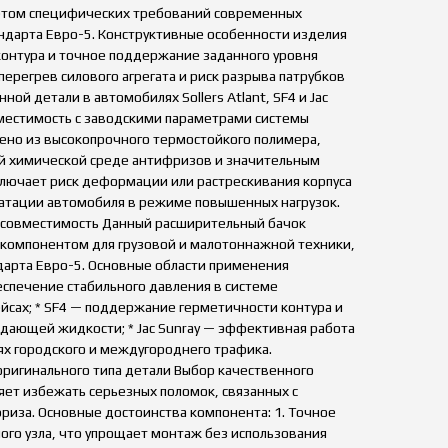
учетом специфических требований современных
андарта Евро-5. Конструктивные особенности изделия
онтура и точное поддержание заданного уровня
ерегрев силового агрегата и риск разрыва патрубков
ой детали в автомобилях Sollers Atlant, SF4 и Jac
вместимость с заводскими параметрами системы
ено из высокопрочного термостойкого полимера,
ой химической среде антифризов и значительным
ключает риск деформации или растрескивания корпуса
уатации автомобиля в режиме повышенных нагрузок.
 совместимость Данный расширительный бачок
компонентом для грузовой и малотоннажной техники,
арта Евро-5. Основные области применения
беспечение стабильного давления в системе
йсах; * SF4 — поддержание герметичности контура и
ающей жидкости; * Jac Sunray — эффективная работа
ях городского и междугороднего трафика.
ригинального типа детали Выбор качественного
яет избежать серьезных поломок, связанных с
иза. Основные достоинства компонента: 1. Точное
ого узла, что упрощает монтаж без использования