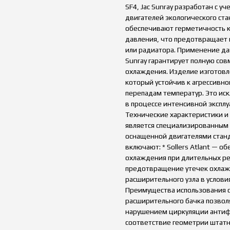
SF4, Jac Sunray разработан с 
двигателей экологического ст
обеспечивают герметичность к
давления, что предотвращает п
или радиатора. Применение данн
Sunray гарантирует полную со
охлаждения. Изделие изготовл
который устойчив к агрессивн
перепадам температур. Это ис
в процессе интенсивной экспл
Технические характеристики и
является специализированным 
оснащенной двигателями станд
включают: * Sollers Atlant — о
охлаждения при длительных ре
предотвращение утечек охлажд
расширительного узла в услови
Преимущества использования о
расширительного бачка позвол
нарушением циркуляции антифр
соответствие геометрии штатн