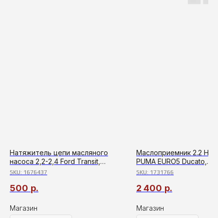
Натяжитель цепи масляного
Маслоприемник 2.2 HDI 1
насоса 2,2-2,4 Ford Transit,
PUMA EURO5 Ducato,
Ducato, Boxer,Jumper 06-
Boxer,Jumper,Ford Transi
SKU:
1676437
SKU:
1731766
2006
500
р.
2 400
р.
Магазин
Магазин