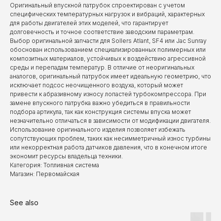
Оригинальный впускной патрубок спроектирован с учетом
специфических температурных нагрузок и вибраций, характерных
для работы двигателей этих моделей, что гарантирует
долговечность и точное соответствие заводским параметрам.
Выбор оригинальной запчасти для Sollers Atlant, SF4 или Jac Sunray
обоснован использованием специализированных полимерных или
композитных материалов, устойчивых к воздействию агрессивной
среды и перепадам температур. В отличие от неоригинальных
аналогов, оригинальный патрубок имеет идеальную геометрию, что
исключает подсос неочищенного воздуха, который может
привести к абразивному износу лопастей турбокомпрессора. При
замене впускного патрубка важно убедиться в правильности
подбора артикула, так как конструкция системы впуска может
незначительно отличаться в зависимости от модификации двигателя.
Использование оригинального изделия позволяет избежать
сопутствующих проблем, таких как несимметричный износ турбины
или некорректная работа датчиков давления, что в конечном итоге
экономит ресурсы владельца техники.
Категория: Топливная система
Магазин: Первомайская
See also