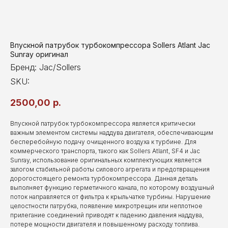
Впускной патрубок турбокомпрессора Sollers Atlant Jac
Sunray оригинал
Бренд: Jac/Sollers
SKU:
2500,00
р.
Впускной патрубок турбокомпрессора является критически
важным элементом системы наддува двигателя, обеспечивающим
бесперебойную подачу очищенного воздуха к турбине. Для
коммерческого транспорта, такого как Sollers Atlant, SF4 и Jac
Sunray, использование оригинальных комплектующих является
залогом стабильной работы силового агрегата и предотвращения
дорогостоящего ремонта турбокомпрессора. Данная деталь
выполняет функцию герметичного канала, по которому воздушный
поток направляется от фильтра к крыльчатке турбины. Нарушение
целостности патрубка, появление микротрещин или неплотное
прилегание соединений приводят к падению давления наддува,
потере мощности двигателя и повышенному расходу топлива.