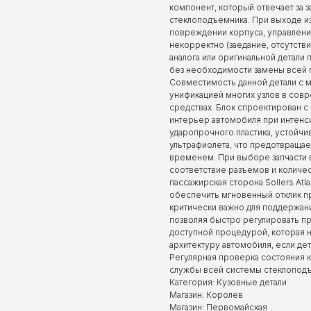
компонент, который отвечает за 
стеклоподъемника. При выходе из
повреждении корпуса, управлени
некорректно (заедание, отсутств
аналога или оригинальной детали
без необходимости замены всей 
Совместимость данной детали с мо
унификацией многих узлов в сов
средствах. Блок спроектирован с
интерьер автомобиля при интенси
ударопрочного пластика, устойч
ультрафиолета, что предотвращае
временем. При выборе запчасти в
соответствие разъемов и количес
пассажирская сторона Sollers Atl
обеспечить мгновенный отклик пр
критически важно для поддержан
позволяя быстро регулировать при
доступной процедурой, которая 
архитектуру автомобиля, если де
Регулярная проверка состояния к
службы всей системы стеклоподъ
Категория: Кузовные детали
Магазин: Королев
Магазин: Первомайская