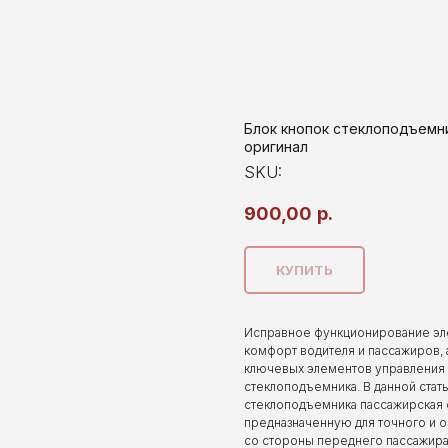
Блок кнопок стеклоподъемник
оригинал
SKU:
900,00
р.
КУПИТЬ
Исправное функционирование эл
комфорт водителя и пассажиров, 
ключевых элементов управления 
стеклоподъемника. В данной ста
стеклоподъемника пассажирская сто
предназначенную для точного и о
со стороны переднего пассажира