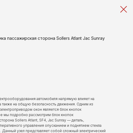
а пассажирская сторона Sollers Atlant Jac Sunray
ектрооборудования автомобиля напрямую влияет на
а также на общую безопасность движения. Одним из
электроприводом окон является блок кнопок
тье мы подробно рассмотрим блок кнопок
рона Sollers Atlant, SF4, Jac Sunray — деталь,
перативного управления опусканием и поднятием стекла
. Данный узел представляет собой сложный электрический