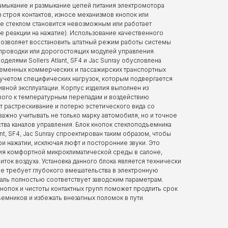
замыкание и размыкание цепей питания электромотора
 строя контактов, износе механизмов кнопок или
е стеклом становится невозможным или работает
ие реакции на нажатие). Использование качественного
 позволяет восстановить штатный режим работы системы
проводки или дорогостоящих модулей управления.
делями Sollers Atlant, SF4 и Jac Sunray обусловлена
ременных коммерческих и пассажирских транспортных
 учетом специфических нагрузок, которым подвергается
вной эксплуатации. Корпус изделия выполнен из
ивого к температурным перепадам и воздействию
т растрескивание и потерю эстетического вида со
ажно учитывать не только марку автомобиля, но и точное
тва каналов управления. Блок кнопок стеклоподъемника
ant, SF4, Jac Sunray спроектирован таким образом, чтобы
и нажатии, исключая люфт и посторонние звуки. Это
ия комфортной микроклиматической среды в салоне,
ток воздуха. Установка данного блока является технически
не требует глубокого вмешательства в электронную
таль полностью соответствует заводским параметрам.
нопок и чистоты контактных групп поможет продлить срок
емников и избежать внезапных поломок в пути.