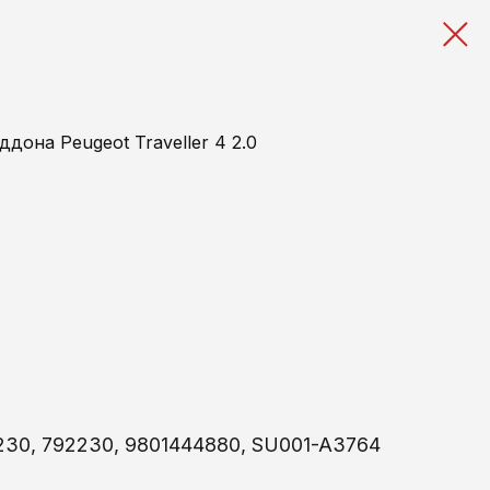
дона Peugeot Traveller 4 2.0
.230, 792230, 9801444880, SU001-A3764